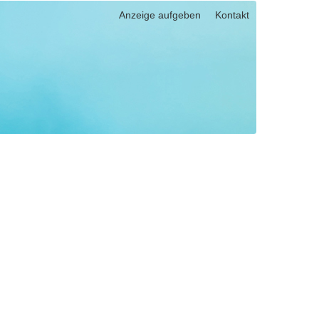
Anzeige aufgeben
Kontakt
025) eingeben, um nach einem bestimmten Datum zu suchen.
pen und Links zu öffnen. Mit Pfeil rechts klappen Sie auf, mit Pfeil l