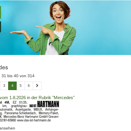
 Übersicht
:
des
 31 bis 40 von 314
önnen auch ein Datum im Format TT.MM.JJJJ (zum Beispiel 01.08.2
3
4
5
6
vom 1.8.2026 in der Rubrik "Mercedes"
. Drücken Sie die Eingabetaste, um Unterkategorien ein- oder auszuklap
(ID:
 ansehen