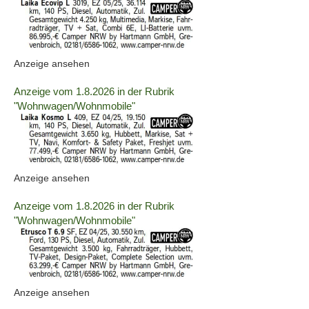
Anzeige
2063695
anzeigen
|
Info:
(ID:
Anzeige ansehen
2063695)
Details
Anzeige vom 1.8.2026 in der Rubrik
der
"Wohnwagen/Wohnmobile"
Anzeige
2063696
anzeigen
|
Info:
(ID:
Anzeige ansehen
2063696)
Details
Anzeige vom 1.8.2026 in der Rubrik
der
"Wohnwagen/Wohnmobile"
Anzeige
2063697
anzeigen
|
Info:
(ID:
Anzeige ansehen
2063697)