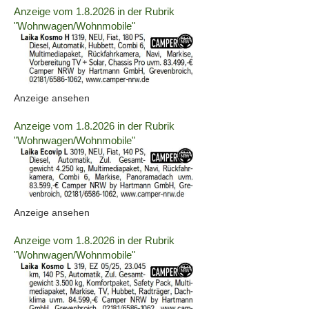
Details
Anzeige vom 1.8.2026 in der Rubrik
der
"Wohnwagen/Wohnmobile"
Anzeige
2063698
anzeigen
|
Info:
(ID:
Anzeige ansehen
2063698)
Details
Anzeige vom 1.8.2026 in der Rubrik
der
"Wohnwagen/Wohnmobile"
Anzeige
2063699
anzeigen
|
Info:
(ID:
Anzeige ansehen
2063699)
Details
Anzeige vom 1.8.2026 in der Rubrik
der
"Wohnwagen/Wohnmobile"
Anzeige
2063703
anzeigen
|