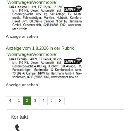
der
"Wohnwagen/Wohnmobile"
Anzeige
2063757
anzeigen
|
Info:
(ID:
Anzeige ansehen
2063757)
Details
Anzeige vom 1.8.2026 in der Rubrik
der
"Wohnwagen/Wohnmobile"
Anzeige
2063758
anzeigen
|
Info:
(ID:
Anzeige ansehen
2063758)
1
2
3
4
5
Kontakt