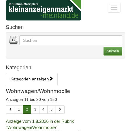
Startseite
Startseite
Toggle na
Kategorien & Anzeigen Übe
Suchen
Datum
Geben Sie hier Ihre Suchbegriffe ein. Sie können auch
Suchoptionen
Suchen
Kategorien
Kategorien anzeigen
Bedienhinweis: Navigieren Sie mit Tab (Shift+Tab zurück). Drücken S
Rubrik:
Wohnwagen/Wohnmobile
Anzeigen 11 bis 20 von 150
1
2
3
4
5
Details
Anzeige vom 1.8.2026 in der Rubrik
der
"Wohnwagen/Wohnmobile"