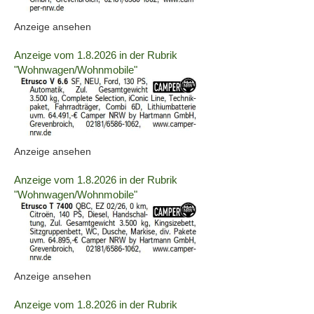
Info:
(ID:
Anzeige ansehen
2063703)
Details
Anzeige vom 1.8.2026 in der Rubrik
der
"Wohnwagen/Wohnmobile"
Anzeige
2063704
anzeigen
|
Info:
(ID:
Anzeige ansehen
2063704)
Details
Anzeige vom 1.8.2026 in der Rubrik
der
"Wohnwagen/Wohnmobile"
Anzeige
2063756
anzeigen
|
Info:
(ID:
Anzeige ansehen
2063756)
Details
Anzeige vom 1.8.2026 in der Rubrik