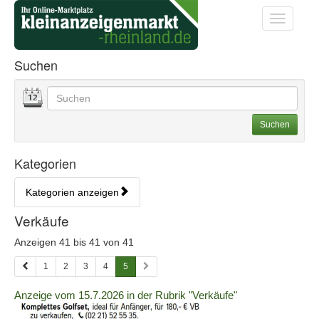
Startseite
Startseite
Toggle na
Kategorien & Anzeigen Übe
Suchen
Datum
Geben Sie hier Ihre Suchbegriffe ein. Sie können auch
Suchoptionen
Suchen
Kategorien
Kategorien anzeigen
Bedienhinweis: Navigieren Sie mit Tab (Shift+Tab zurück). Drücken S
Rubrik:
Verkäufe
Anzeigen 41 bis 41 von 41
1
2
3
4
5
Details
Anzeige vom 15.7.2026 in der Rubrik "Verkäufe"
der