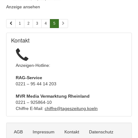
Anzeige
(ID:
Anzeige ansehen
2059054
2059054)
anzeigen
|
1
2
3
4
5
Info:
Kontakt
Anzeigen-Hotline:
RAG-Service
0221 – 95 44 14 203
MVR Media Vermarktung Rheinland
0221 – 925864-10
Chiffre E-Mail:
chiffre@tageszeitung.koeln
AGB
Impressum
Kontakt
Datenschutz