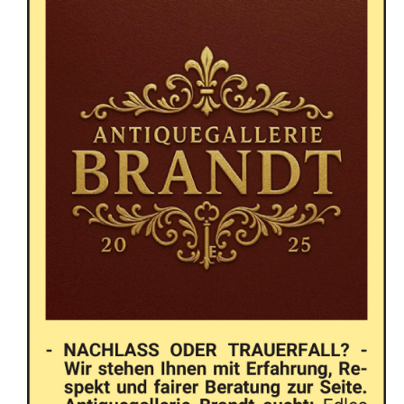
Anzeige
2064637
anzeigen
|
Info: