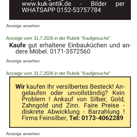
(ID:
Anzeige ansehen
2063847)
Details
Anzeige vom 31.7.2026 in der Rubrik "Kaufgesuche"
der
Anzeige
2063852
(ID:
Anzeige ansehen
anzeigen
2063852)
|
Details
Anzeige vom 31.7.2026 in der Rubrik "Kaufgesuche"
Info:
der
Anzeige
2063866
anzeigen
|
Info:
(ID:
Anzeige ansehen