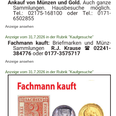
der
Anzeige
2063841
anzeigen
|
(ID:
Anzeige ansehen
Info:
2063841)
Details
Anzeige vom 31.7.2026 in der Rubrik "Kaufgesuche"
der
Anzeige
2063844
anzeigen
(ID:
Anzeige ansehen
|
2063844)
Info:
Details
Anzeige vom 31.7.2026 in der Rubrik "Kaufgesuche"
der
Anzeige
2063845
anzeigen
|
Info: