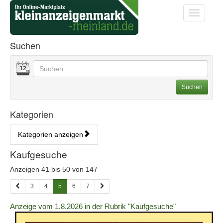
Startseite
Startseite
Toggle na
Kategorien & Anzeigen Übe
Suchen
Datum
Geben Sie hier Ihre Suchbegriffe ein. Sie können auch
Suchoptionen
Suchen
Kategorien
Kategorien anzeigen
Bedienhinweis: Navigieren Sie mit Tab (Shift+Tab zurück). Drücken S
Rubrik:
Kaufgesuche
Anzeigen 41 bis 50 von 147
3
4
5
6
7
Details
Anzeige vom 1.8.2026 in der Rubrik "Kaufgesuche"
der