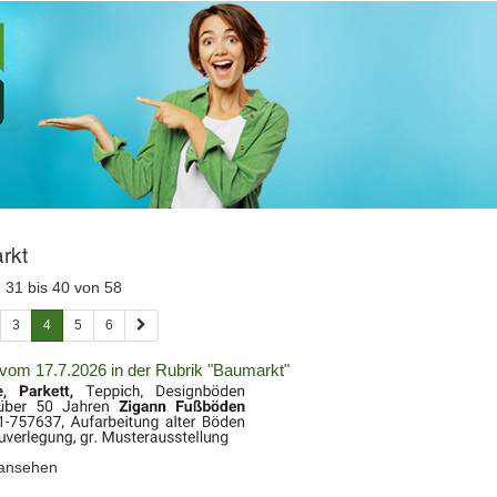
 Übersicht
:
rkt
 31 bis 40 von 58
önnen auch ein Datum im Format TT.MM.JJJJ (zum Beispiel 01.08.2
3
4
5
6
vom 17.7.2026 in der Rubrik "Baumarkt"
. Drücken Sie die Eingabetaste, um Unterkategorien ein- oder auszuklap
(ID:
 ansehen
2060720)