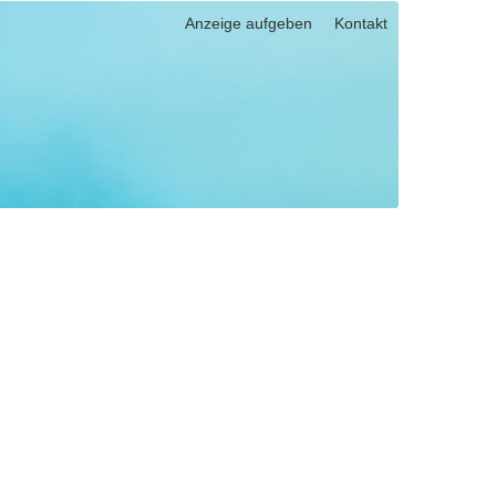
Anzeige aufgeben
Kontakt
025) eingeben, um nach einem bestimmten Datum zu suchen.
pen und Links zu öffnen. Mit Pfeil rechts klappen Sie auf, mit Pfeil l