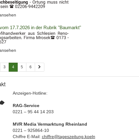
(ID:
 ansehen
2060766)
vom 17.7.2026 in der Rubrik "Baumarkt"
(ID:
 ansehen
2060767)
3
4
5
6
akt
Anzeigen-Hotline:
RAG-Service
0221 – 95 44 14 203
MVR Media Vermarktung Rheinland
0221 – 925864-10
Chiffre E-Mail:
chiffre@tageszeitung.koeln