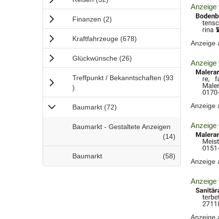
Info:
Details
Anzeige 
der
Anzeigen
Finanzen
(2
)
Anzeige
2060727
Anzeigen
Kraftfahrzeuge
(678
)
Anzeige
anzeigen
|
Anzeigen
Glückwünsche
(26
)
Details
Anzeige 
Info:
der
Treffpunkt / Bekanntschaften
(93
Anzeige
Anzeigen
)
2060742
anzeigen
Anzeige
Anzeigen
Baumarkt
(72
)
|
Info:
Details
Anzeige 
B
Baumarkt - Gestaltete Anzeigen
der
a
Anzeigen
(14
)
Anzeige
u
2060743
m
B
Anzeigen
Baumarkt
(58
)
Anzeige
anzeigen
a
a
|
r
u
Details
Anzeige 
Info:
k
m
der
t
a
Anzeige
-
r
2060744
>
k
Anzeige