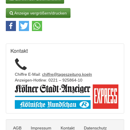
e
i
g
Anzeige vergrößern/drucken
e
n
t
e
x
t
Kontakt
:
Chiffre E-Mail:
chiffre@tageszeitung.koeln
Anzeigen-Hotline: 0221 – 925864-10
AGB
Impressum
Kontakt
Datenschutz