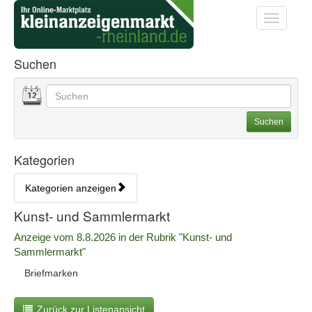
Startseite
Startseite
Toggle na
Anzeigenliste Übersicht
Suchen
Datum
Geben Sie hier Ihre Suchbegriffe ein. Sie können auch
Suchoptionen
Suchen
Kategorien
Kategorien anzeigen
Bedienhinweis: Navigieren Sie mit Tab (Shift+Tab zurück). Drücken S
Rubrik:
Kunst- und Sammlermarkt
Erscheinungsdatum:
Anzeige vom 8.8.2026 in der Rubrik "Kunst- und
Sammlermarkt"
A
Briefmarken
n
z
Zurück zur Listenansicht