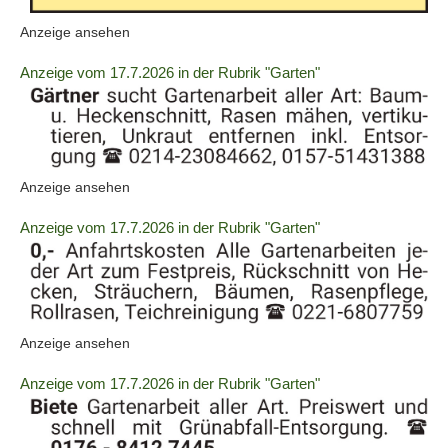
Info:
(ID:
Anzeige ansehen
2060753)
Details
Anzeige vom 17.7.2026 in der Rubrik "Garten"
der
Anzeige
2060754
anzeigen
|
(ID:
Anzeige ansehen
Info:
2060754)
Details
Anzeige vom 17.7.2026 in der Rubrik "Garten"
der
Anzeige
2060755
anzeigen
|
(ID:
Anzeige ansehen
Info:
2060755)
Details
Anzeige vom 17.7.2026 in der Rubrik "Garten"
der
Anzeige
2060760