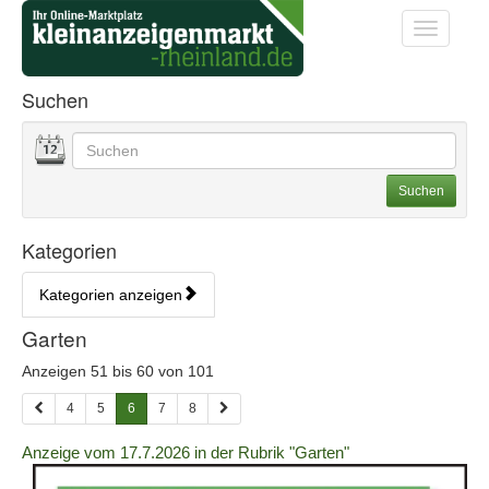
Startseite
Startseite
Toggle na
Kategorien & Anzeigen Übe
Suchen
Datum
Geben Sie hier Ihre Suchbegriffe ein. Sie können auch
Suchoptionen
Suchen
Kategorien
Kategorien anzeigen
Bedienhinweis: Navigieren Sie mit Tab (Shift+Tab zurück). Drücken S
Rubrik:
Garten
Anzeigen 51 bis 60 von 101
4
5
6
7
8
Details
Anzeige vom 17.7.2026 in der Rubrik "Garten"
der