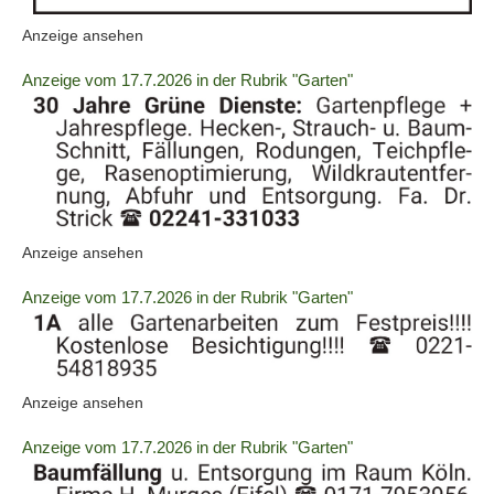
(ID:
Anzeige ansehen
2060729)
Details
Anzeige vom 17.7.2026 in der Rubrik "Garten"
der
Anzeige
2060730
anzeigen
|
Info:
(ID:
Anzeige ansehen
2060730)
Details
Anzeige vom 17.7.2026 in der Rubrik "Garten"
der
Anzeige
2060739
anzeigen
(ID:
Anzeige ansehen
|
2060739)
Info:
Details
Anzeige vom 17.7.2026 in der Rubrik "Garten"
der
Anzeige