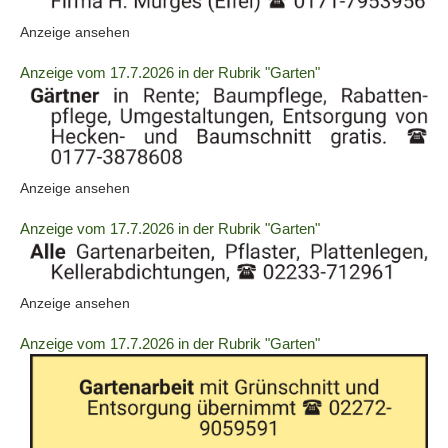
2060740
(ID:
Anzeige ansehen
anzeigen
2060740)
|
Details
Anzeige vom 17.7.2026 in der Rubrik "Garten"
Info:
der
Anzeige
2060748
anzeigen
|
(ID:
Anzeige ansehen
Info:
2060748)
Details
Anzeige vom 17.7.2026 in der Rubrik "Garten"
der
Anzeige
2060750
(ID:
Anzeige ansehen
anzeigen
2060750)
|
Details
Anzeige vom 17.7.2026 in der Rubrik "Garten"
Info:
der
Anzeige
2060753
anzeigen
|