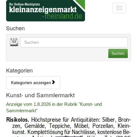
Startseite
Startseite
Toggle na
Anzeigenliste Übersicht
Suchen
Datum
Geben Sie hier Ihre Suchbegriffe ein. Sie können auch
Suchoptionen
Suchen
Kategorien
Kategorien anzeigen
Bedienhinweis: Navigieren Sie mit Tab (Shift+Tab zurück). Drücken S
Rubrik:
Kunst- und Sammlermarkt
Erscheinungsdatum:
Anzeige vom 1.8.2026 in der Rubrik "Kunst- und
Sammlermarkt"