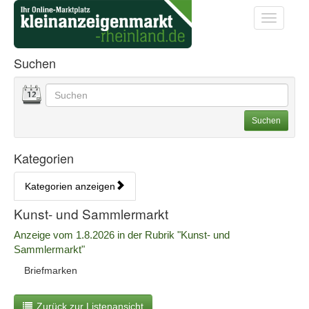
Startseite
Startseite
Toggle na
Anzeigenliste Übersicht
Suchen
Datum
Geben Sie hier Ihre Suchbegriffe ein. Sie können auch
Suchoptionen
Suchen
Kategorien
Kategorien anzeigen
Bedienhinweis: Navigieren Sie mit Tab (Shift+Tab zurück). Drücken S
Rubrik:
Kunst- und Sammlermarkt
Erscheinungsdatum:
Anzeige vom 1.8.2026 in der Rubrik "Kunst- und
Sammlermarkt"
A
Briefmarken
n
z
Zurück zur Listenansicht