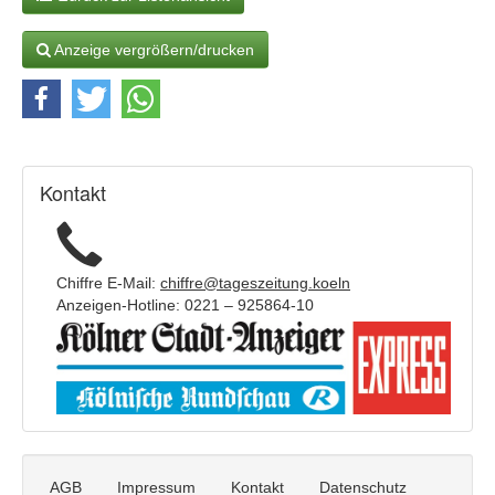
e
i
g
Anzeige vergrößern/drucken
e
n
t
e
x
t
Kontakt
:
Chiffre E-Mail:
chiffre@tageszeitung.koeln
Anzeigen-Hotline: 0221 – 925864-10
AGB
Impressum
Kontakt
Datenschutz