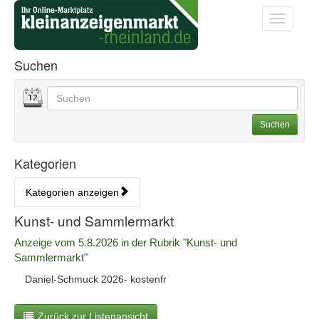
Startseite
Startseite
Toggle na
Anzeigenliste Übersicht
Suchen
Datum
Geben Sie hier Ihre Suchbegriffe ein. Sie können auch
Suchoptionen
Suchen
Kategorien
Kategorien anzeigen
Bedienhinweis: Navigieren Sie mit Tab (Shift+Tab zurück). Drücken S
Rubrik:
Kunst- und Sammlermarkt
Erscheinungsdatum:
Anzeige vom 5.8.2026 in der Rubrik "Kunst- und
Sammlermarkt"
A
Daniel-Schmuck 2026- kostenfr
n
z
Zurück zur Listenansicht