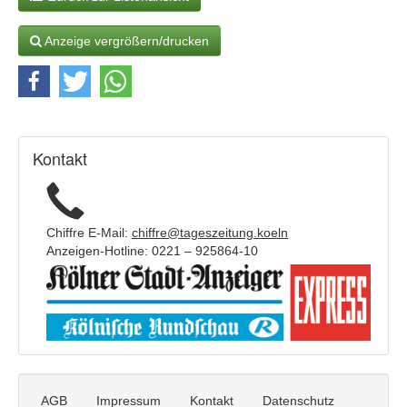
e
i
g
Anzeige vergrößern/drucken
e
n
t
e
x
t
Kontakt
:
Chiffre E-Mail:
chiffre@tageszeitung.koeln
Anzeigen-Hotline: 0221 – 925864-10
AGB
Impressum
Kontakt
Datenschutz