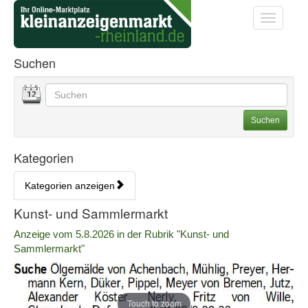
Startseite
Startseite
Toggle na
Anzeigenliste Übersicht
Suchen
Datum
Geben Sie hier Ihre Suchbegriffe ein. Sie können auch
Suchoptionen
Suchen
Kategorien
Kategorien anzeigen
Bedienhinweis: Navigieren Sie mit Tab (Shift+Tab zurück). Drücken S
Rubrik:
Kunst- und Sammlermarkt
Erscheinungsdatum:
Anzeige vom 5.8.2026 in der Rubrik "Kunst- und
Sammlermarkt"
Touch to zoom