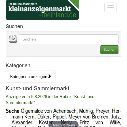
Startseite
Startseite
Toggle na
Anzeigenliste Übersicht
Suchen
Datum
Geben Sie hier Ihre Suchbegriffe ein. Sie können auch
Suchoptionen
Suchen
Kategorien
Kategorien anzeigen
Bedienhinweis: Navigieren Sie mit Tab (Shift+Tab zurück). Drücken S
Rubrik:
Kunst- und Sammlermarkt
Erscheinungsdatum:
Anzeige vom 5.8.2026 in der Rubrik "Kunst- und
Sammlermarkt"
Touch to zoom