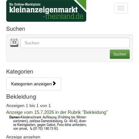
Startseite
Startseite
Toggle na
Kategorien & Anzeigen Übe
Suchen
Datum
Geben Sie hier Ihre Suchbegriffe ein. Sie können auch
Suchoptionen
Suchen
Kategorien
Kategorien anzeigen
Bedienhinweis: Navigieren Sie mit Tab (Shift+Tab zurück). Drücken S
Rubrik:
Bekleidung
Anzeigen 1 bis 1 von 1
Details
Anzeige vom 15.7.2026 in der Rubrik "Bekleidung"
der
Anzeige
2058981
anzeigen
(ID:
Anzeige ansehen