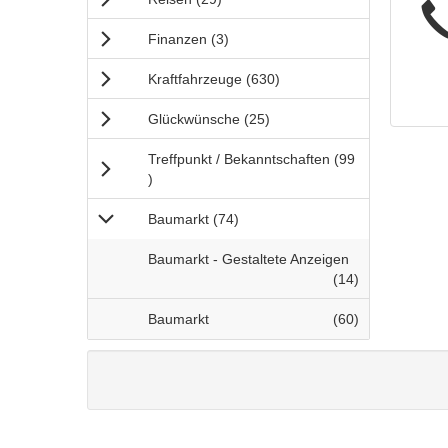
t
e
Anzeigen
Finanzen
(3
)
x
t
Anzeigen
Kraftfahrzeuge
(630
)
:
Anzeigen
Glückwünsche
(25
)
Treffpunkt / Bekanntschaften
(99
Anzeigen
)
Anzeigen
Baumarkt
(74
)
B
Baumarkt - Gestaltete Anzeigen
a
Anzeigen
(14
)
u
m
B
Anzeigen
Baumarkt
(60
)
a
a
r
u
k
m
t
a
-
r
>
k