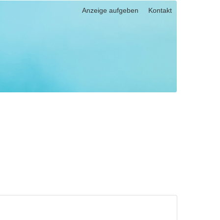
Anzeige aufgeben
Kontakt
025) eingeben, um nach einem bestimmten Datum zu suchen.
pen und Links zu öffnen. Mit Pfeil rechts klappen Sie auf, mit Pfeil l