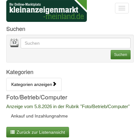
Startseite
Startseite
Toggle na
Anzeigenliste Übersicht
Suchen
Datum
Geben Sie hier Ihre Suchbegriffe ein. Sie können auch
Suchoptionen
Suchen
Kategorien
Kategorien anzeigen
Bedienhinweis: Navigieren Sie mit Tab (Shift+Tab zurück). Drücken S
Rubrik:
Foto/Betrieb/Computer
Erscheinungsdatum:
Anzeige vom 5.8.2026 in der Rubrik "Foto/Betrieb/Computer"
A
Ankauf und Inzahlungnahme
n
z
Zurück zur Listenansicht
e