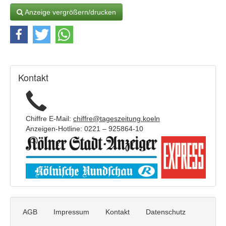
i
g
Anzeige vergrößern/drucken
e
n
t
e
x
t
Kontakt
:
Chiffre E-Mail:
chiffre@tageszeitung.koeln
Anzeigen-Hotline: 0221 – 925864-10
AGB
Impressum
Kontakt
Datenschutz