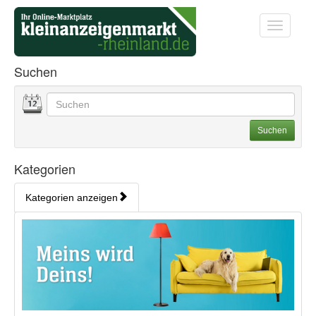
Startseite
Startseite
Toggle na
Startseite
Suchen
Datum
Geben Sie hier Ihre Suchbegriffe ein. Sie können auch
Suchoptionen
Suchen
Kategorien
Kategorien anzeigen
Bedienhinweis: Navigieren Sie mit Tab (Shift+Tab zurück). Drücken S